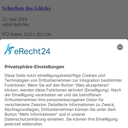
Scherben des Glücks
12. Juni 2019
sofort lieferbar
672 Seiten, 12,5 x 20,5 cm
Print 16,– € / E-Book 11,99 €
mehr Infos …
Print
ePub
PDF
Cornelia Naumann
Der Abend kommt so schnell
7. Februar 2018
sofort lieferbar
416 Seiten, 13,5 x 21 cm
Print 16,– € / E-Book 7,99 €