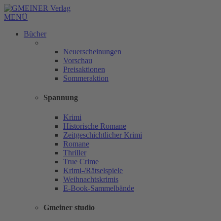
MENÜ
Bücher
Neuerscheinungen
Vorschau
Preisaktionen
Sommeraktion
Spannung
Krimi
Historische Romane
Zeitgeschichtlicher Krimi
Romane
Thriller
True Crime
Krimi-/Rätselspiele
Weihnachtskrimis
E-Book-Sammelbände
Gmeiner studio