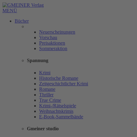
MENÜ
Bücher
Neuerscheinungen
Vorschau
Preisaktionen
Sommeraktion
Spannung
Krimi
Historische Romane
Zeitgeschichtlicher Krimi
Romane
Thriller
True Crime
Krimi-/Rätselspiele
Weihnachtskrimis
E-Book-Sammelbände
Gmeiner studio