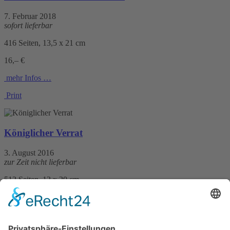
7. Februar 2018
sofort lieferbar
416 Seiten, 13,5 x 21 cm
16,– €
mehr Infos …
Print
Königlicher Verrat
3. August 2016
zur Zeit nicht lieferbar
512 Seiten, 12 x 20 cm
12,99 €
mehr Infos …