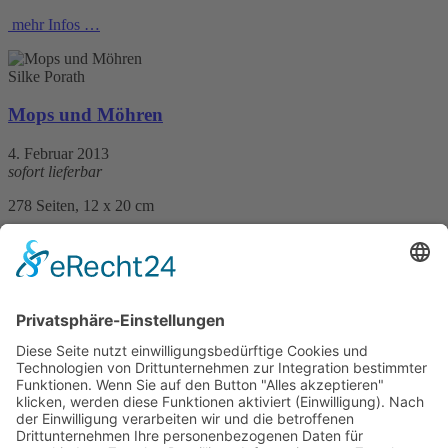
mehr Infos …
Silke Porath
Mops und Möhren
4. Februar 2013
sofort lieferbar
278 Seiten, 12 x 20 cm
Print 9,99 € / E-Book 8,99 €
mehr Infos …
Print
ePub
PDF
Antje Windgassen
Die Hexe von Hamburg und der König der Diebe
17. April 2019