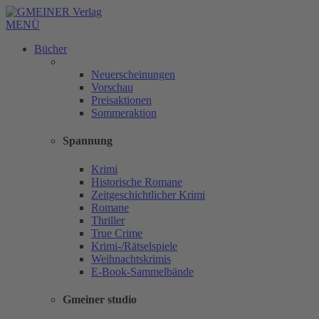
MENÜ
Bücher
Neuerscheinungen
Vorschau
Preisaktionen
Sommeraktion
Spannung
Krimi
Historische Romane
Zeitgeschichtlicher Krimi
Romane
Thriller
True Crime
Krimi-/Rätselspiele
Weihnachtskrimis
E-Book-Sammelbände
Gmeiner studio