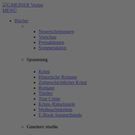
MENÜ
Bücher
Neuerscheinungen
Vorschau
Preisaktionen
Sommeraktion
Spannung
Krimi
Historische Romane
Zeitgeschichtlicher Krimi
Romane
Thriller
True Crime
Krimi-/Rätselspiele
Weihnachtskrimis
E-Book-Sammelbände
Gmeiner studio