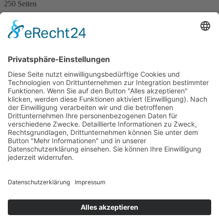
250 Seiten
Print 5,99 € / E-Book 5,99 €
mehr Infos …
ePub
Kurt Lehmkuhl
Tödliche Recherche
1. April 2016
Nur als eBook erhältlich
155 Seiten
Print 3,99 € / E-Book 3,99 €
mehr Infos …
ePub
Impressum
AGB