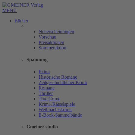
MENÜ
Bücher
Neuerscheinungen
Vorschau
Preisaktionen
Sommeraktion
Spannung
Krimi
Historische Romane
Zeitgeschichtlicher Krimi
Romane
Thriller
True Crime
Krimi-/Rätselspiele
Weihnachtskrimis
E-Book-Sammelbände
Gmeiner studio