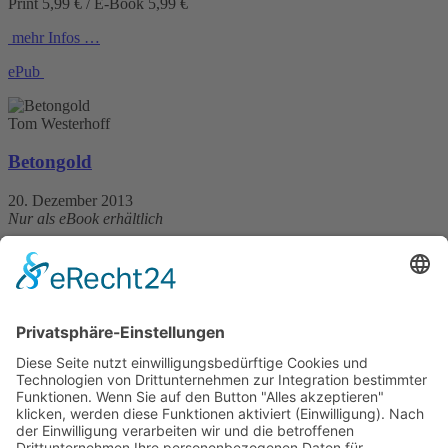
Print 5,99 € / E-Book 5,99 €
mehr Infos …
ePub
Tom Westerhoff
Betongold
20. Dezember 2013
Nur als eBook erhältlich
160 Seiten
5,99 €
mehr Infos …
Kurt Lehmkuhl
Ein CHIO ohne Rasputin