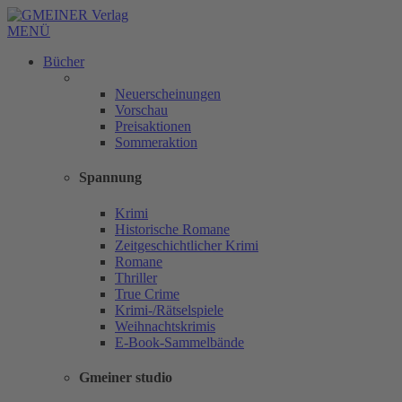
MENÜ
Bücher
Neuerscheinungen
Vorschau
Preisaktionen
Sommeraktion
Spannung
Krimi
Historische Romane
Zeitgeschichtlicher Krimi
Romane
Thriller
True Crime
Krimi-/Rätselspiele
Weihnachtskrimis
E-Book-Sammelbände
Gmeiner studio