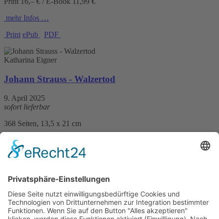
Print 16,– € / E-Book 11,99 €
mehr Infos …
Print
ePub
PDF
Katharina Eigner
Johann Strauss - Walzertod
9. April 2025
sofort lieferbar
368 Seiten, 13,5 x 21 cm
Print 17,50 € / E-Book 13,99 €
mehr Infos …
Print
ePub
PDF
Katharina Eigner
Salzburger Saitenstich