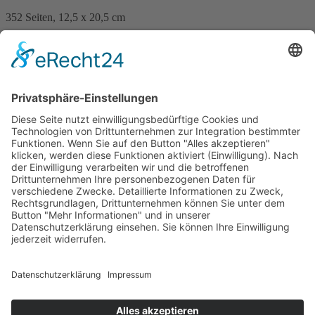
352 Seiten, 12,5 x 20,5 cm
Print 15,– € / E-Book 9,99 €
mehr Infos …
Print
ePub
PDF
Bernd Köstering
Goetheruh
8. Februar 2010
sofort lieferbar
384 Seiten, 12,5 x 20,5 cm
Print 15,– € / E-Book 9,99 €
mehr Infos …
Print
ePub
PDF
Impressum