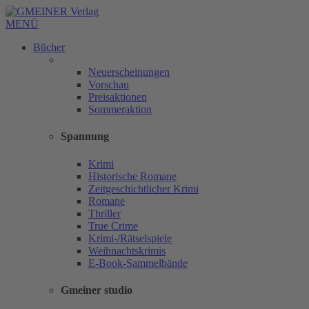
MENÜ
Bücher
Neuerscheinungen
Vorschau
Preisaktionen
Sommeraktion
Spannung
Krimi
Historische Romane
Zeitgeschichtlicher Krimi
Romane
Thriller
True Crime
Krimi-/Rätselspiele
Weihnachtskrimis
E-Book-Sammelbände
Gmeiner studio