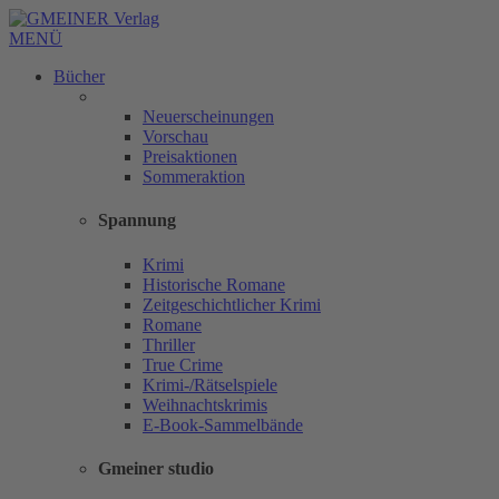
MENÜ
Bücher
Neuerscheinungen
Vorschau
Preisaktionen
Sommeraktion
Spannung
Krimi
Historische Romane
Zeitgeschichtlicher Krimi
Romane
Thriller
True Crime
Krimi-/Rätselspiele
Weihnachtskrimis
E-Book-Sammelbände
Gmeiner studio