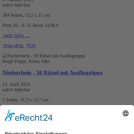
sofort lieferbar
304 Seiten, 13,5 x 21 cm
Print 20,– € / E-Book 14,99 €
mehr Infos …
Print
ePub
PDF
Birgit Poppe, Klaus Silla
Niederrhein - 50 Rätsel mit Ausflugstipps
12. April 2023
sofort lieferbar
1 Seiten, 11,5 x 12,7 cm
13,– €
mehr Infos …
Print