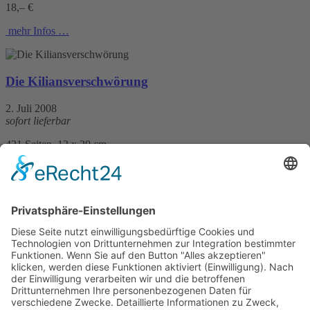
18,– €
mehr Infos …
Die Kiliansverschwörung
2. Juli 2008
sofort lieferbar
421 Seiten, 12 x 20 cm
12,90 €
mehr Infos …
Print
Die Pforten der Hölle
1. Juli 2007
Print on Demand