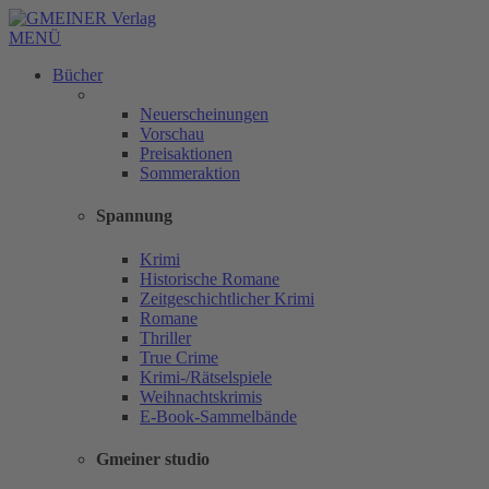
MENÜ
Bücher
Neuerscheinungen
Vorschau
Preisaktionen
Sommeraktion
Spannung
Krimi
Historische Romane
Zeitgeschichtlicher Krimi
Romane
Thriller
True Crime
Krimi-/Rätselspiele
Weihnachtskrimis
E-Book-Sammelbände
Gmeiner studio