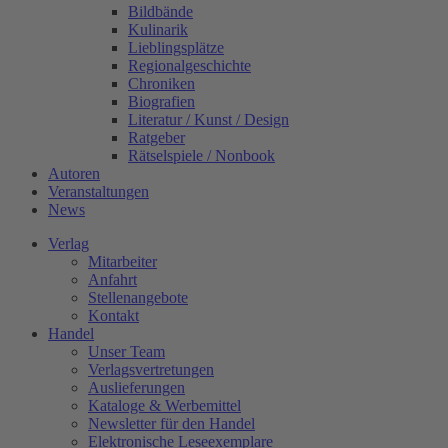
Bildbände
Kulinarik
Lieblingsplätze
Regionalgeschichte
Chroniken
Biografien
Literatur / Kunst / Design
Ratgeber
Rätselspiele / Nonbook
Autoren
Veranstaltungen
News
Verlag
Mitarbeiter
Anfahrt
Stellenangebote
Kontakt
Handel
Unser Team
Verlagsvertretungen
Auslieferungen
Kataloge & Werbemittel
Newsletter für den Handel
Elektronische Leseexemplare