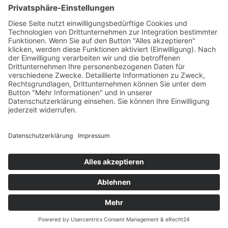
Print
ePub
PDF
Sebastian Thiel
Geheimprojekt Flugscheibe
1. Juli 2015
sofort lieferbar
288 Seiten, 12 x 20 cm
Print 10,99 € / E-Book 9,99 €
mehr Infos …
Print
ePub
PDF
Impressum
AGB
Datenschutz
Sitemap
Vertrag widerrufen
© 2026 Gmeiner-Verlag GmbH