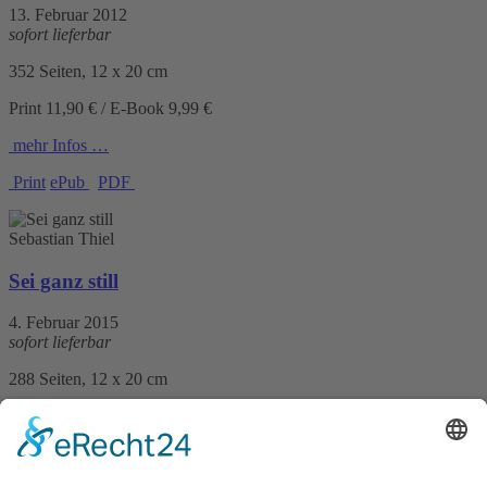
13. Februar 2012
sofort lieferbar
352 Seiten, 12 x 20 cm
Print 11,90 € / E-Book 9,99 €
mehr Infos …
Print
ePub
PDF
Sebastian Thiel
Sei ganz still
4. Februar 2015
sofort lieferbar
288 Seiten, 12 x 20 cm
Print 10,99 € / E-Book 9,99 €
mehr Infos …