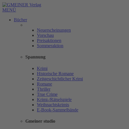
MENÜ
Bücher
Neuerscheinungen
Vorschau
Preisaktionen
Sommeraktion
Spannung
Krimi
Historische Romane
Zeitgeschichtlicher Krimi
Romane
Thriller
True Crime
Krimi-/Rätselspiele
Weihnachtskrimis
E-Book-Sammelbände
Gmeiner studio