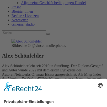
Allgemeine Geschäftsbedingungen Handel
Presse
Blogger:innen
Rechte / Lizenzen
Newsletter
Gmeiner studio
Bildrechte © @vincentmullerphotos
Alex Schönfelder
Alex Schönfelder lebt seit 2010 in Straßburg. Der Diplom-Geograf
und Autor wurde 2022 mit dem ersten Lyrikpreis des
AutorenNetzwerks Ortenau-Elsass ausgezeichnet. Als Mitgründer
des Vereins „En Quête d’Illkirch“ engagiert er sich gemeinsam mit
seiner Frau Sandra Noël für die regionale Literaturszene des Elsass.
Mit „Die Töchter der Zirbelnuss“ legt er sein literarisches Debüt vor.
Alex Schönfelder im Gmeiner Verlag