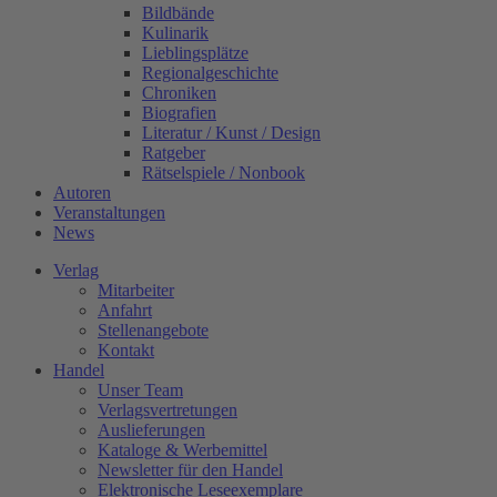
Bildbände
Kulinarik
Lieblingsplätze
Regionalgeschichte
Chroniken
Biografien
Literatur / Kunst / Design
Ratgeber
Rätselspiele / Nonbook
Autoren
Veranstaltungen
News
Verlag
Mitarbeiter
Anfahrt
Stellenangebote
Kontakt
Handel
Unser Team
Verlagsvertretungen
Auslieferungen
Kataloge & Werbemittel
Newsletter für den Handel
Elektronische Leseexemplare