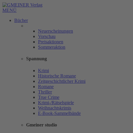
MENÜ
Bücher
Neuerscheinungen
Vorschau
Preisaktionen
Sommeraktion
Spannung
Krimi
Historische Romane
Zeitgeschichtlicher Krimi
Romane
Thriller
True Crime
Krimi-/Rätselspiele
Weihnachtskrimis
E-Book-Sammelbände
Gmeiner studio