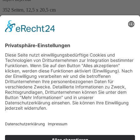
352 Seiten, 12,5 x 20,5 cm
Print 15,– € / E-Book 10,99 €
mehr Infos …
Print
ePub
PDF
Matthias P. Gibert
Höllenqual
11. Juni 2012
sofort lieferbar
374 Seiten, 12 x 20 cm
Print 11,90 € / E-Book 10,99 €
mehr Infos …
Print
ePub
PDF