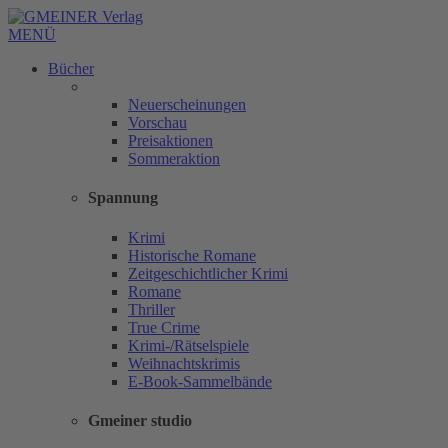
MENÜ
Bücher
Neuerscheinungen
Vorschau
Preisaktionen
Sommeraktion
Spannung
Krimi
Historische Romane
Zeitgeschichtlicher Krimi
Romane
Thriller
True Crime
Krimi-/Rätselspiele
Weihnachtskrimis
E-Book-Sammelbände
Gmeiner studio