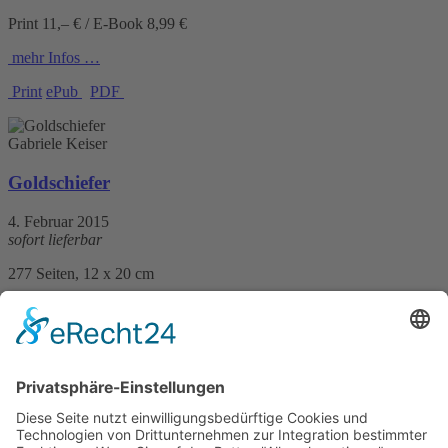
Print 11,– € / E-Book 8,99 €
mehr Infos …
Print
ePub
PDF
Gabriele Keiser
Goldschiefer
4. Februar 2015
sofort lieferbar
277 Seiten, 12 x 20 cm
Print 11,99 € / E-Book 9,99 €
mehr Infos …
Print
ePub
PDF
Gabriele Keiser