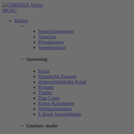
MENÜ
Bücher
Neuerscheinungen
Vorschau
Preisaktionen
Sommeraktion
Spannung
Krimi
Historische Romane
Zeitgeschichtlicher Krimi
Romane
Thriller
True Crime
Krimi-/Rätselspiele
Weihnachtskrimis
E-Book-Sammelbände
Gmeiner studio