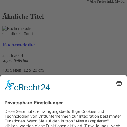
* Alle Preise inkl. MwSt.
Ähnliche Titel
Claudius Crönert
Rachemelodie
2. Juli 2014
sofort lieferbar
480 Seiten, 12 x 20 cm
Print 11,99 € / E-Book 9,99 €
mehr Infos …
Print
ePub
PDF
Claudius Crönert
Freyas Land