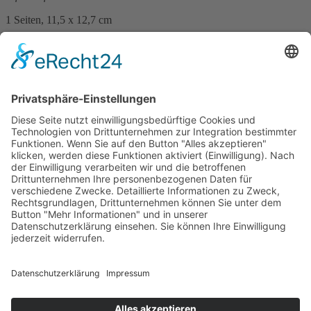
1 Seiten, 11,5 x 12,7 cm
12,– €
mehr Infos …
Print
Sonja Klein
Schwarzwald - 50 Rätsel mit Ausflugstipps
1. September 2025
sofort lieferbar
1 Seiten, 11,5 x 12,5 cm
12,– €
mehr Infos …
Print
Impressum