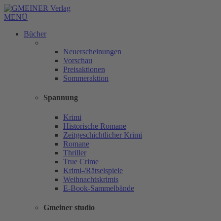
MENÜ
Bücher
Neuerscheinungen
Vorschau
Preisaktionen
Sommeraktion
Spannung
Krimi
Historische Romane
Zeitgeschichtlicher Krimi
Romane
Thriller
True Crime
Krimi-/Rätselspiele
Weihnachtskrimis
E-Book-Sammelbände
Gmeiner studio