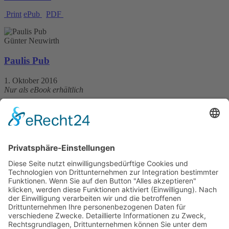
Print
ePub
PDF
Günter Neuwirth
Paulis Pub
1. Oktober 2016
Nur als eBook erhältlich
372 Seiten
Print 4,99 € / E-Book 4,99 €
mehr Infos …
ePub
Tom Westerhoff
Betongold
20. Dezember 2013