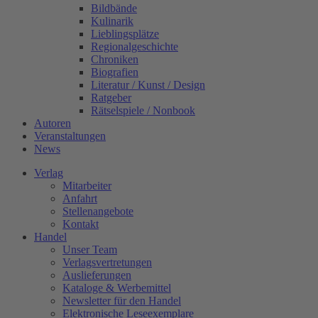
Bildbände
Kulinarik
Lieblingsplätze
Regionalgeschichte
Chroniken
Biografien
Literatur / Kunst / Design
Ratgeber
Rätselspiele / Nonbook
Autoren
Veranstaltungen
News
Verlag
Mitarbeiter
Anfahrt
Stellenangebote
Kontakt
Handel
Unser Team
Verlagsvertretungen
Auslieferungen
Kataloge & Werbemittel
Newsletter für den Handel
Elektronische Leseexemplare