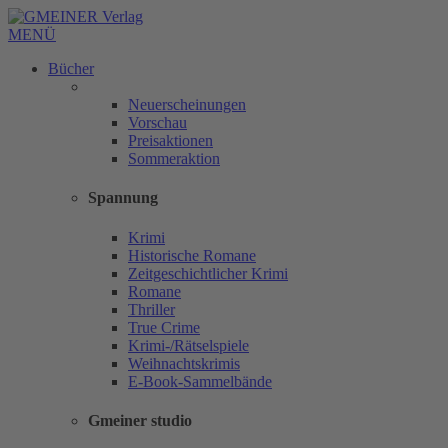
MENÜ
Bücher
Neuerscheinungen
Vorschau
Preisaktionen
Sommeraktion
Spannung
Krimi
Historische Romane
Zeitgeschichtlicher Krimi
Romane
Thriller
True Crime
Krimi-/Rätselspiele
Weihnachtskrimis
E-Book-Sammelbände
Gmeiner studio