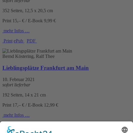
sofort lieferbar
352 Seiten, 12,5 x 20,5 cm
Print 15,– € / E-Book 9,99 €
mehr Infos …
Print
ePub
PDF
Bernd Köstering, Ralf Thee
Lieblingsplätze Frankfurt am Main
10. Februar 2021
sofort lieferbar
192 Seiten, 14 x 21 cm
Print 17,– € / E-Book 12,99 €
mehr Infos …
Print
ePub
PDF