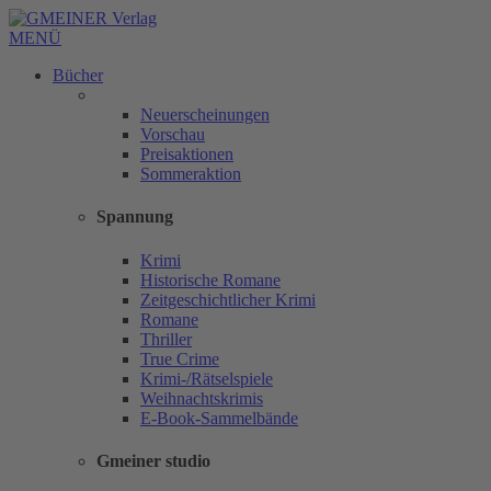
MENÜ
Bücher
Neuerscheinungen
Vorschau
Preisaktionen
Sommeraktion
Spannung
Krimi
Historische Romane
Zeitgeschichtlicher Krimi
Romane
Thriller
True Crime
Krimi-/Rätselspiele
Weihnachtskrimis
E-Book-Sammelbände
Gmeiner studio