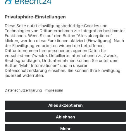
Jean Bagnol, Richard Birkefeld, Volker Bleeck, Christine Bonvin,
Hans-Peter Karr, Jürgen Kehrer, Bernd Köstering, Cornelia
Kuhnert, Sandra Lüpkes, Olaf Müller, Kirsten Püttjer, Barbara
Schlüter, Walter Wehner, Erich Weidinger, Heike Wolpert, Günther
Zäuner
Tod unterm Schwanz
11. März 2020
sofort lieferbar
304 Seiten, 12,5 x 20,5 cm
Print 14,– € / E-Book 10,99 €
mehr Infos …
Print
ePub
PDF
Impressum
AGB
Datenschutz
Sitemap
Vertrag widerrufen