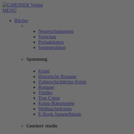
MENÜ
Bücher
Neuerscheinungen
Vorschau
Preisaktionen
Sommeraktion
Spannung
Krimi
Historische Romane
Zeitgeschichtlicher Krimi
Romane
Thriller
True Crime
Krimi-/Rätselspiele
Weihnachtskrimis
E-Book-Sammelbände
Gmeiner studio