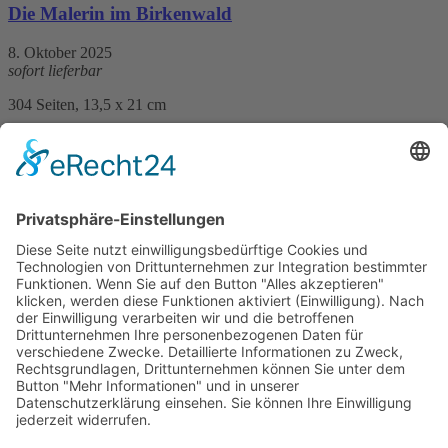
Die Malerin im Birkenwald
8. Oktober 2025
sofort lieferbar
304 Seiten, 13,5 x 21 cm
Print 20,– € / E-Book 14,99 €
mehr Infos …
Print
ePub
PDF
Silvia Stolzenburg
Die Salbenmacherin und der Stein der Weisen
12. August 2020
sofort lieferbar
346 Seiten, 12 x 20 cm
Print 15,– € / E-Book 11,99 €