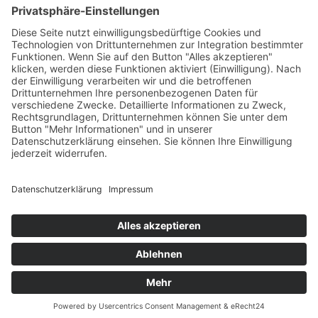
ePub
PDF
Ulrich Buchhorn, Ulrich Buchhorn & Birgit Erwin
Die Gauklerin von Buchhorn
8. Februar 2010
zur Zeit nicht lieferbar
432 Seiten, 12 x 20 cm
Print 12,90 € / E-Book 9,99 €
mehr Infos …
ePub
PDF
Impressum
AGB
Datenschutz
Sitemap
Vertrag widerrufen
© 2026 Gmeiner-Verlag GmbH