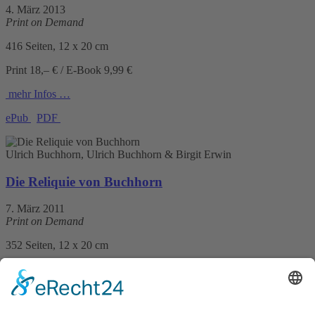
4. März 2013
Print on Demand
416 Seiten, 12 x 20 cm
Print 18,– € / E-Book 9,99 €
mehr Infos …
ePub
PDF
Ulrich Buchhorn, Ulrich Buchhorn & Birgit Erwin
Die Reliquie von Buchhorn
7. März 2011
Print on Demand
352 Seiten, 12 x 20 cm
Print 18,– € / E-Book 9,99 €
mehr Infos …