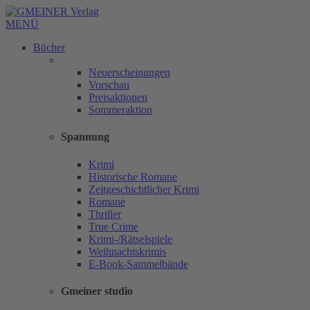
MENÜ
Bücher
Neuerscheinungen
Vorschau
Preisaktionen
Sommeraktion
Spannung
Krimi
Historische Romane
Zeitgeschichtlicher Krimi
Romane
Thriller
True Crime
Krimi-/Rätselspiele
Weihnachtskrimis
E-Book-Sammelbände
Gmeiner studio