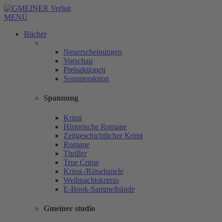
MENÜ
Bücher
Neuerscheinungen
Vorschau
Preisaktionen
Sommeraktion
Spannung
Krimi
Historische Romane
Zeitgeschichtlicher Krimi
Romane
Thriller
True Crime
Krimi-/Rätselspiele
Weihnachtskrimis
E-Book-Sammelbände
Gmeiner studio