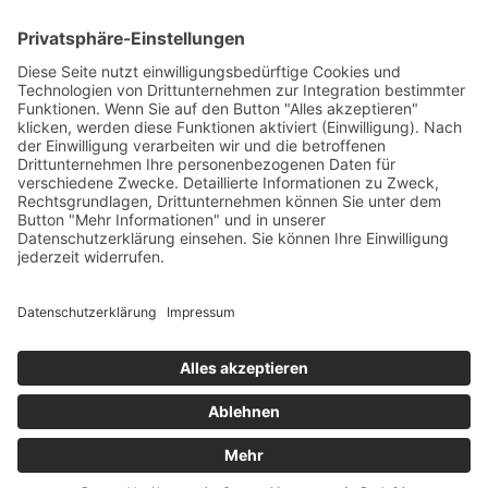
Print
ePub
PDF
Harald Schneider
Erfindergeist
1. Juli 2009
sofort lieferbar
278 Seiten, 12 x 20 cm
Print 9,90 € / E-Book 9,99 €
mehr Infos …
Print
ePub
PDF
Impressum
AGB
Datenschutz
Sitemap
Vertrag widerrufen