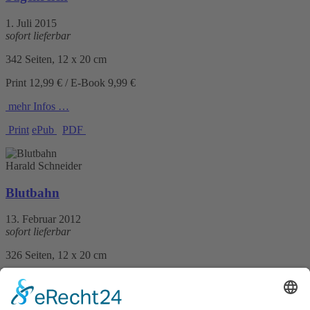
1. Juli 2015
sofort lieferbar
342 Seiten, 12 x 20 cm
Print 12,99 € / E-Book 9,99 €
mehr Infos …
Print
ePub
PDF
Harald Schneider
Blutbahn
13. Februar 2012
sofort lieferbar
326 Seiten, 12 x 20 cm
Print 11,90 € / E-Book 9,99 €
mehr Infos …