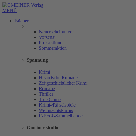
MENÜ
Bücher
Neuerscheinungen
Vorschau
Preisaktionen
Sommeraktion
Spannung
Krimi
Historische Romane
Zeitgeschichtlicher Krimi
Romane
Thriller
True Crime
Krimi-/Rätselspiele
Weihnachtskrimis
E-Book-Sammelbände
Gmeiner studio