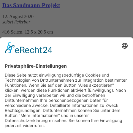
Das Sandmann-Projekt
12. August 2020
sofort lieferbar
416 Seiten, 12,5 x 20,5 cm
Print 15,– € / E-Book 10,99 €
mehr Infos …
Print
ePub
PDF
Esther Copia
Der Pate von Darmstadt
12. April 2023
sofort lieferbar
448 Seiten, 12,5 x 20,5 cm
Print 17,– € / E-Book 12,99 €