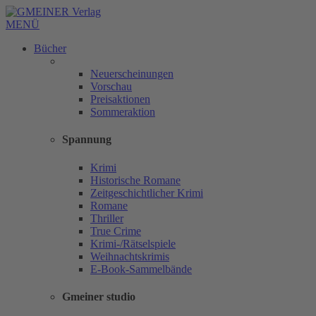
MENÜ
Bücher
Neuerscheinungen
Vorschau
Preisaktionen
Sommeraktion
Spannung
Krimi
Historische Romane
Zeitgeschichtlicher Krimi
Romane
Thriller
True Crime
Krimi-/Rätselspiele
Weihnachtskrimis
E-Book-Sammelbände
Gmeiner studio