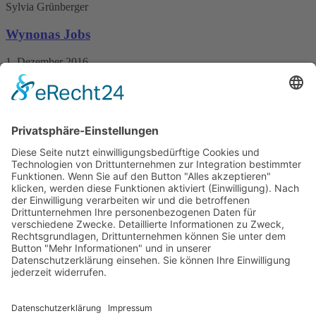
Sylvia Grünberger
Wynonas Jobs
1. Dezember 2016
Nur als eBook erhältlich
379 Seiten
5,99 €
mehr Infos …
Hajo Heider
Wüstenwasser
20. Dezember 2013
Nur als eBook erhältlich
280 Seiten
5,99 €