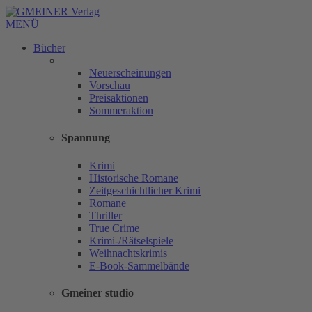
MENÜ
Bücher
Neuerscheinungen
Vorschau
Preisaktionen
Sommeraktion
Spannung
Krimi
Historische Romane
Zeitgeschichtlicher Krimi
Romane
Thriller
True Crime
Krimi-/Rätselspiele
Weihnachtskrimis
E-Book-Sammelbände
Gmeiner studio