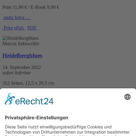
Print 11,90 € / E-Book 9,99 €
mehr Infos …
Print
ePub
PDF
Marcus Imbsweiler
Heidelbergblues
14. September 2022
sofort lieferbar
352 Seiten, 12,5 x 20,5 cm
Print 14,– € / E-Book 10,99 €
mehr Infos …
Print
ePub
PDF
Marcus Imbsweiler