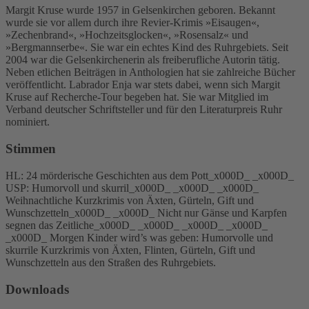
Margit Kruse wurde 1957 in Gelsenkirchen geboren. Bekannt
wurde sie vor allem durch ihre Revier-Krimis »Eisaugen«,
»Zechenbrand«, »Hochzeitsglocken«, »Rosensalz« und
»Bergmannserbe«. Sie war ein echtes Kind des Ruhrgebiets. Seit
2004 war die Gelsenkirchenerin als freiberufliche Autorin tätig.
Neben etlichen Beiträgen in Anthologien hat sie zahlreiche Bücher
veröffentlicht. Labrador Enja war stets dabei, wenn sich Margit
Kruse auf Recherche-Tour begeben hat. Sie war Mitglied im
Verband deutscher Schriftsteller und für den Literaturpreis Ruhr
nominiert.
Stimmen
HL: 24 mörderische Geschichten aus dem Pott_x000D_ _x000D_
USP: Humorvoll und skurril_x000D_ _x000D_ _x000D_
Weihnachtliche Kurzkrimis von Äxten, Gürteln, Gift und
Wunschzetteln_x000D_ _x000D_ Nicht nur Gänse und Karpfen
segnen das Zeitliche_x000D_ _x000D_ _x000D_ _x000D_
_x000D_ Morgen Kinder wird’s was geben: Humorvolle und
skurrile Kurzkrimis von Äxten, Flinten, Gürteln, Gift und
Wunschzetteln aus den Straßen des Ruhrgebiets.
Downloads