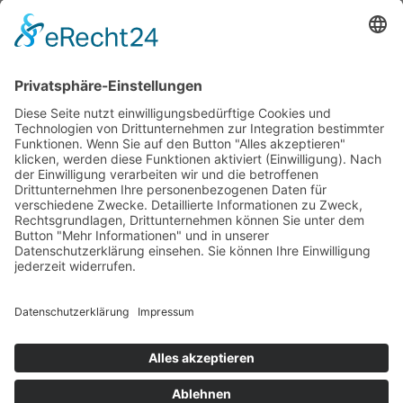
Print 16,– € / E-Book 9,99 €
mehr Infos …
ePub
PDF
Margit Kruse
Schneeflöckchen, Blutröckchen
11. Oktober 2017
Print on Demand
288 Seiten, 12 x 20 cm
Print 16,– € / E-Book 9,99 €
mehr Infos …
ePub
PDF
Impressum
AGB
Datenschutz