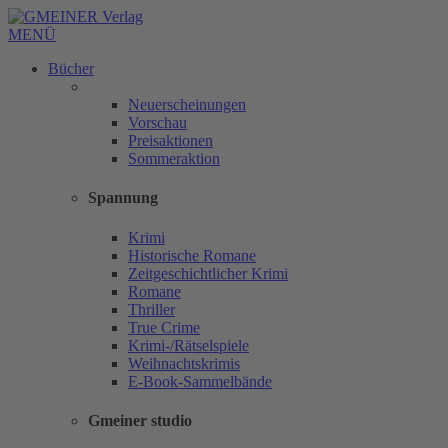
MENÜ
Bücher
Neuerscheinungen
Vorschau
Preisaktionen
Sommeraktion
Spannung
Krimi
Historische Romane
Zeitgeschichtlicher Krimi
Romane
Thriller
True Crime
Krimi-/Rätselspiele
Weihnachtskrimis
E-Book-Sammelbände
Gmeiner studio