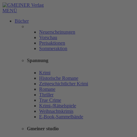
MENÜ
Bücher
Neuerscheinungen
Vorschau
Preisaktionen
Sommeraktion
Spannung
Krimi
Historische Romane
Zeitgeschichtlicher Krimi
Romane
Thriller
True Crime
Krimi-/Rätselspiele
Weihnachtskrimis
E-Book-Sammelbände
Gmeiner studio