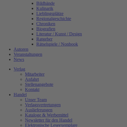
Bildbände
Kulinarik
Lieblingsplätze
Regionalgeschichte
Chroniken
Biografien
Literatur / Kunst / Design
Ratgeber
Rätselspiele / Nonbook
Autoren
Veranstaltungen
News
Verlag
Mitarbeiter
Anfahrt
Stellenangebote
Kontakt
Handel
Unser Team
Verlagsvertretungen
Auslieferungen
Kataloge & Werbemittel
Newsletter für den Handel
Elektronische Leseexemplare