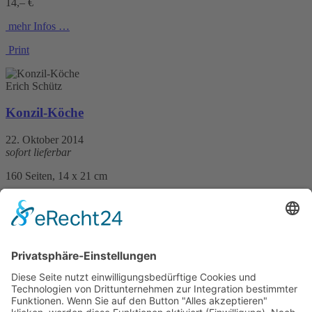
14,– €
mehr Infos …
Print
Erich Schütz
Konzil-Köche
22. Oktober 2014
sofort lieferbar
160 Seiten, 14 x 21 cm
14,90 €
mehr Infos …
Print
Herbert Arbter
Legenden und Sagen aus Oberschwaben neu erzählt