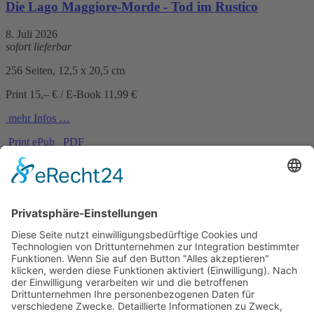
Die Lago Maggiore-Morde - Tod im Rustico
8. Juli 2026
sofort lieferbar
256 Seiten, 12,5 x 20,5 cm
Print 15,– € / E-Book 11,99 €
mehr Infos …
Print
ePub
PDF
Lutz Kreutzer
Der Dolomitenmörder
8. Juli 2026
sofort lieferbar
352 Seiten, 13,5 x 21 cm
Print 17,– € / E-Book 12,99 €