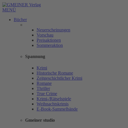
MENÜ
Bücher
Neuerscheinungen
Vorschau
Preisaktionen
Sommeraktion
Spannung
Krimi
Historische Romane
Zeitgeschichtlicher Krimi
Romane
Thriller
True Crime
Krimi-/Rätselspiele
Weihnachtskrimis
E-Book-Sammelbände
Gmeiner studio