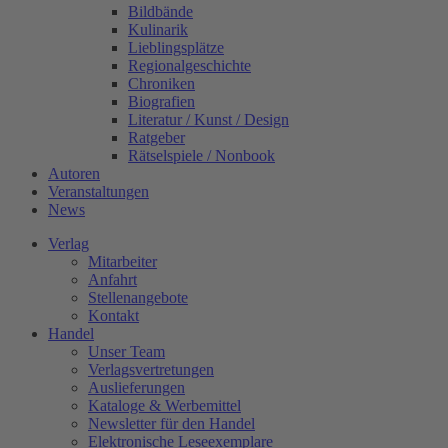
Bildbände
Kulinarik
Lieblingsplätze
Regionalgeschichte
Chroniken
Biografien
Literatur / Kunst / Design
Ratgeber
Rätselspiele / Nonbook
Autoren
Veranstaltungen
News
Verlag
Mitarbeiter
Anfahrt
Stellenangebote
Kontakt
Handel
Unser Team
Verlagsvertretungen
Auslieferungen
Kataloge & Werbemittel
Newsletter für den Handel
Elektronische Leseexemplare