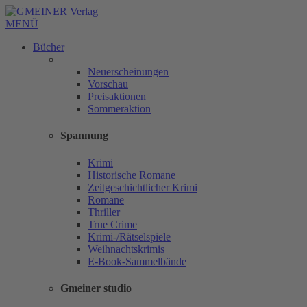
MENÜ
Bücher
Neuerscheinungen
Vorschau
Preisaktionen
Sommeraktion
Spannung
Krimi
Historische Romane
Zeitgeschichtlicher Krimi
Romane
Thriller
True Crime
Krimi-/Rätselspiele
Weihnachtskrimis
E-Book-Sammelbände
Gmeiner studio