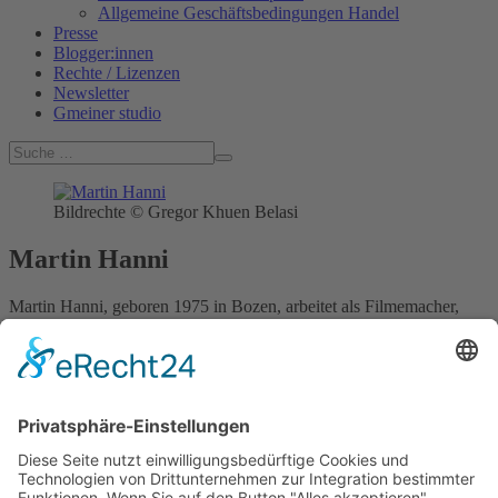
Allgemeine Geschäftsbedingungen Handel
Presse
Blogger:innen
Rechte / Lizenzen
Newsletter
Gmeiner studio
Bildrechte © Gregor Khuen Belasi
Martin Hanni
Martin Hanni, geboren 1975 in Bozen, arbeitet als Filmemacher,
Kulturvermittler und Autor. Er hat eine Schwäche für Minderheiten
und Wenigerheiten, sowie für Sonnentage und Badeseen.
Martin Hanni im Gmeiner Verlag
Lieblingsplätze Südtirol