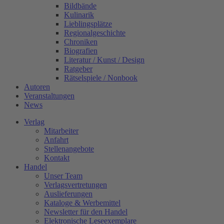
Bildbände
Kulinarik
Lieblingsplätze
Regionalgeschichte
Chroniken
Biografien
Literatur / Kunst / Design
Ratgeber
Rätselspiele / Nonbook
Autoren
Veranstaltungen
News
Verlag
Mitarbeiter
Anfahrt
Stellenangebote
Kontakt
Handel
Unser Team
Verlagsvertretungen
Auslieferungen
Kataloge & Werbemittel
Newsletter für den Handel
Elektronische Leseexemplare