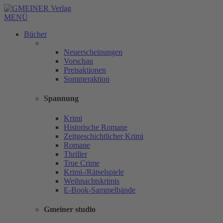
MENÜ
Bücher
Neuerscheinungen
Vorschau
Preisaktionen
Sommeraktion
Spannung
Krimi
Historische Romane
Zeitgeschichtlicher Krimi
Romane
Thriller
True Crime
Krimi-/Rätselspiele
Weihnachtskrimis
E-Book-Sammelbände
Gmeiner studio