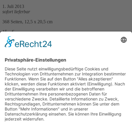
1. Juli 2013
sofort lieferbar
368 Seiten, 12,5 x 20,5 cm
15,– €
mehr Infos …
Print
Schwanensterben
13. Februar 2012
sofort lieferbar
428 Seiten, 12 x 20 cm
14,– €
mehr Infos …
Print