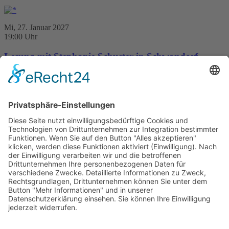
Mi, 27. Januar 2027
19:00 Uhr
Lesung mit Stephanie Schuster in Schwandorf
Stadtbibliothek Schwandorf
Sandstraße 5
92421 Schwandorf
Stephanie Schuster im Gmeiner Verlag
Happy Bavaria - Obgmurkst
ersch. 9. September 2026
368 Seiten, 13,5 x 21 cm
18,– €
mehr Infos …