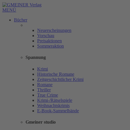
MENÜ
Bücher
Neuerscheinungen
Vorschau
Preisaktionen
Sommeraktion
Spannung
Krimi
Historische Romane
Zeitgeschichtlicher Krimi
Romane
Thriller
True Crime
Krimi-/Rätselspiele
Weihnachtskrimis
E-Book-Sammelbände
Gmeiner studio