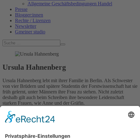
Allgemeine Geschäftsbedingungen Handel
Presse
Blogger:innen
Rechte / Lizenzen
Newsletter
Gmeiner studio
Ursula Hahnenberg
Ursula Hahnenberg lebt mit ihrer Familie in Berlin. Als Schwester
von vier Brüdern und spätere Studentin der Forstwissenschaft hat sie
früh gelernt, unter Männern ihre Frau zu stehen. Nicht zuletzt
deshalb gilt auch beim Schreiben ihre besondere Leidenschaft
starken Frauen, wie Anne und der Gräfin.
Autorenhomepage
Ursula Hahnenberg im Gmeiner Verlag