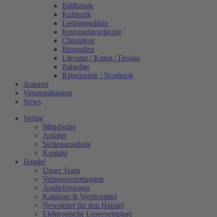
Bildbände
Kulinarik
Lieblingsplätze
Regionalgeschichte
Chroniken
Biografien
Literatur / Kunst / Design
Ratgeber
Rätselspiele / Nonbook
Autoren
Veranstaltungen
News
Verlag
Mitarbeiter
Anfahrt
Stellenangebote
Kontakt
Handel
Unser Team
Verlagsvertretungen
Auslieferungen
Kataloge & Werbemittel
Newsletter für den Handel
Elektronische Leseexemplare