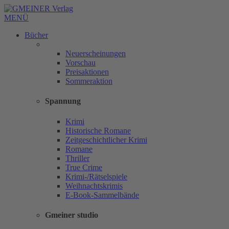
MENÜ
Bücher
Neuerscheinungen
Vorschau
Preisaktionen
Sommeraktion
Spannung
Krimi
Historische Romane
Zeitgeschichtlicher Krimi
Romane
Thriller
True Crime
Krimi-/Rätselspiele
Weihnachtskrimis
E-Book-Sammelbände
Gmeiner studio