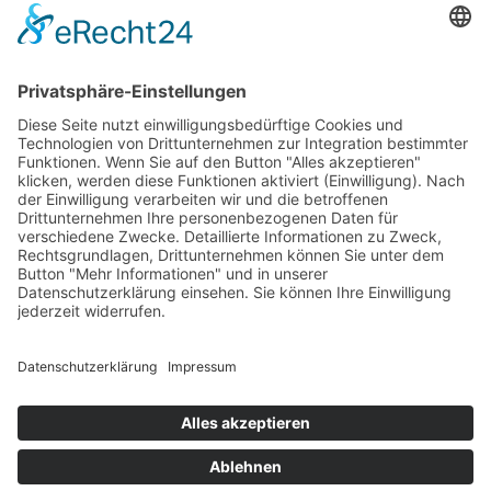
Christine Rechl im Gmeiner Verlag
Die wunderbaren Schafe der Amelie und der Tote
im...
8. Oktober 2025
sofort lieferbar
288 Seiten, 12,5 x 20,5 cm
14,– €
mehr Infos …
Print
...zurück
Impressum
AGB
Datenschutz
Sitemap