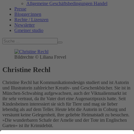
Allgemeine Geschäftsbedingungen Handel
Presse
Blogger:innen
Rechte / Lizenzen
Newsletter
Gmeiner studio
Bildrechte © Liliana Frevel
Christine Rechl
Christine Rechl hat Kommunikationsdesign studiert und ist Autorin
und Illustratorin zahlreicher Kreativ- und Geschenkbücher. Sie ist in
München-Schwabing aufgewachsen, auch der Viktualienmarkt ist
ihr sehr vertraut, da ihr Vater dort eine Augenarztpraxis hatte. Seit
Kindesbeinen interessiert sie sich für Tiere und mag sie lieber
lebendig als auf dem Teller. Heute lebt die Autorin in Coburg und
versäumt keine Gelegenheit, ihre geliebte Heimatstadt zu besuchen.
»Die wunderbaren Schafe der Amelie und der Tote im Englischen
Garten« ist ihr Krimidebüt.