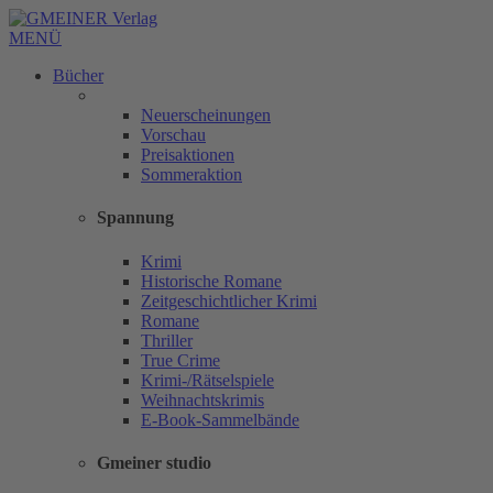
MENÜ
Bücher
Neuerscheinungen
Vorschau
Preisaktionen
Sommeraktion
Spannung
Krimi
Historische Romane
Zeitgeschichtlicher Krimi
Romane
Thriller
True Crime
Krimi-/Rätselspiele
Weihnachtskrimis
E-Book-Sammelbände
Gmeiner studio