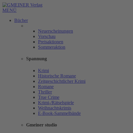
MENÜ
Bücher
Neuerscheinungen
Vorschau
Preisaktionen
Sommeraktion
Spannung
Krimi
Historische Romane
Zeitgeschichtlicher Krimi
Romane
Thriller
True Crime
Krimi-/Rätselspiele
Weihnachtskrimis
E-Book-Sammelbände
Gmeiner studio