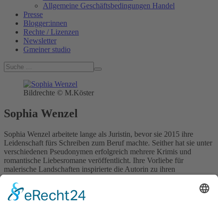
Allgemeine Geschäftsbedingungen Handel
Presse
Blogger:innen
Rechte / Lizenzen
Newsletter
Gmeiner studio
Bildrechte © M.Köster
Sophia Wenzel
Sophia Wenzel arbeitete lange als Juristin, bevor sie 2015 ihre
Leidenschaft fürs Schreiben zum Beruf machte. Seither hat sie unter
verschiedenen Pseudonymen erfolgreich mehrere Krimis und
romantische Liebesromane veröffentlicht. Ihre Vorliebe für
malerische Landschaften inspirierte die Autorin zu ihren
Regionalkrimis, in die sie ihre Erfahrungen als Anwältin gekonnt
einfließen lässt.
Sophia Wenzel im Gmeiner Verlag