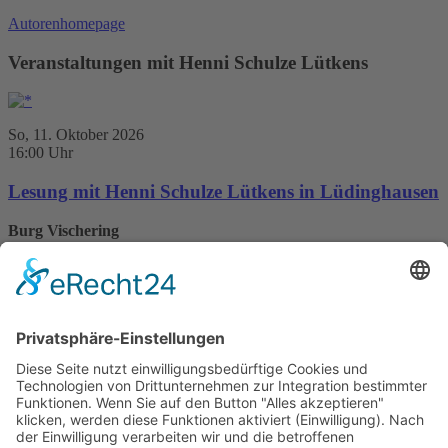
Autorenhomepage
Veranstaltungen mit Henni Schulze Lütkens
So, 11. Oktober 2026
16:00 Uhr
Lesung mit Henni Schulze Lütkens in Lüdinghausen
Burg Vischering
Berenbrock 1
59348 Lüdinghausen
Henni Schulze Lütkens im Gmeiner Verlag
Westfälische Schlachtplatte
10. September 2025
sofort lieferbar