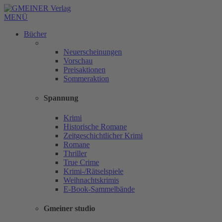
MENÜ
Bücher
Neuerscheinungen
Vorschau
Preisaktionen
Sommeraktion
Spannung
Krimi
Historische Romane
Zeitgeschichtlicher Krimi
Romane
Thriller
True Crime
Krimi-/Rätselspiele
Weihnachtskrimis
E-Book-Sammelbände
Gmeiner studio