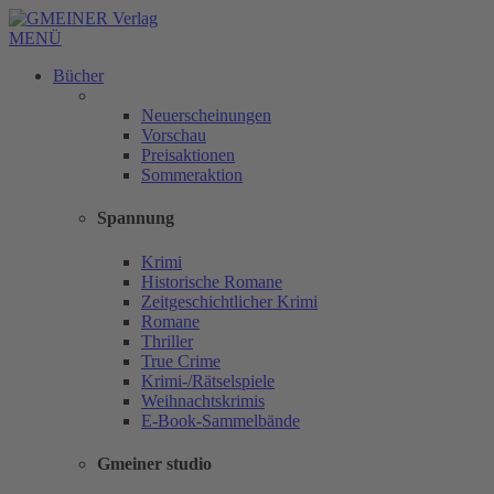
MENÜ
Bücher
Neuerscheinungen
Vorschau
Preisaktionen
Sommeraktion
Spannung
Krimi
Historische Romane
Zeitgeschichtlicher Krimi
Romane
Thriller
True Crime
Krimi-/Rätselspiele
Weihnachtskrimis
E-Book-Sammelbände
Gmeiner studio