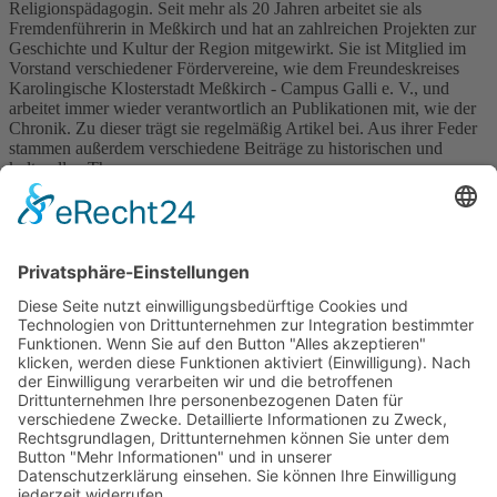
Religionspädagogin. Seit mehr als 20 Jahren arbeitet sie als
Fremdenführerin in Meßkirch und hat an zahlreichen Projekten zur
Geschichte und Kultur der Region mitgewirkt. Sie ist Mitglied im
Vorstand verschiedener Fördervereine, wie dem Freundeskreises
Karolingische Klosterstadt Meßkirch - Campus Galli e. V., und
arbeitet immer wieder verantwortlich an Publikationen mit, wie der
Chronik. Zu dieser trägt sie regelmäßig Artikel bei. Aus ihrer Feder
stammen außerdem verschiedene Beiträge zu historischen und
kulturellen Themen.
Johannes Wolff im Gmeiner Verlag
Karolingische Klosterstadt Meßkirch - Chronik
2017
10. April 2017
sofort lieferbar
96 Seiten, 21 x 21 cm
9,90 €