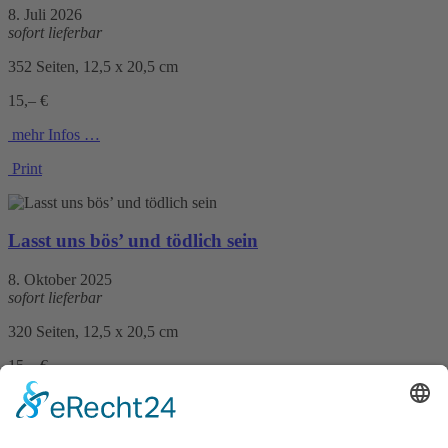
8. Juli 2026
sofort lieferbar
352 Seiten, 12,5 x 20,5 cm
15,– €
mehr Infos …
Print
Lasst uns bös’ und tödlich sein
8. Oktober 2025
sofort lieferbar
320 Seiten, 12,5 x 20,5 cm
15,– €
mehr Infos …
Print