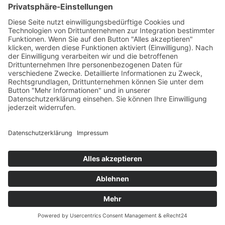
Tief unter der Alb
14. Februar 2024
sofort lieferbar
380 Seiten, 12,5 x 20,5 cm
15,– €
mehr Infos …
Print
...zurück
Impressum
AGB
Datenschutz
Sitemap
Vertrag widerrufen
© 2026 Gmeiner-Verlag GmbH