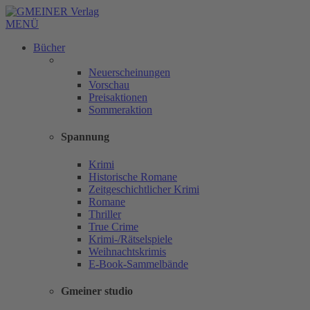
MENÜ
Bücher
Neuerscheinungen
Vorschau
Preisaktionen
Sommeraktion
Spannung
Krimi
Historische Romane
Zeitgeschichtlicher Krimi
Romane
Thriller
True Crime
Krimi-/Rätselspiele
Weihnachtskrimis
E-Book-Sammelbände
Gmeiner studio