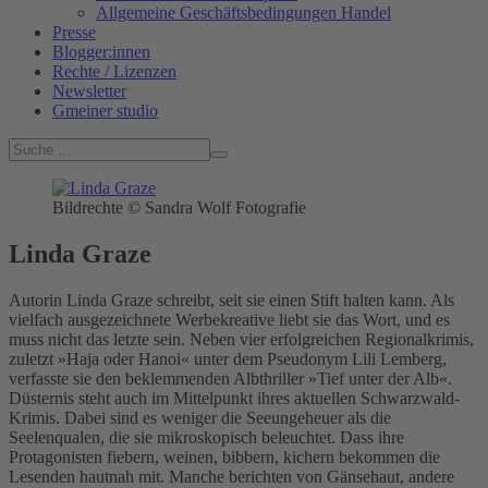
Allgemeine Geschäftsbedingungen Handel
Presse
Blogger:innen
Rechte / Lizenzen
Newsletter
Gmeiner studio
Bildrechte © Sandra Wolf Fotografie
Linda Graze
Autorin Linda Graze schreibt, seit sie einen Stift halten kann. Als
vielfach ausgezeichnete Werbekreative liebt sie das Wort, und es
muss nicht das letzte sein. Neben vier erfolgreichen Regionalkrimis,
zuletzt »Haja oder Hanoi« unter dem Pseudonym Lili Lemberg,
verfasste sie den beklemmenden Albthriller »Tief unter der Alb«.
Düsternis steht auch im Mittelpunkt ihres aktuellen Schwarzwald-
Krimis. Dabei sind es weniger die Seeungeheuer als die
Seelenqualen, die sie mikroskopisch beleuchtet. Dass ihre
Protagonisten fiebern, weinen, bibbern, kichern bekommen die
Lesenden hautnah mit. Manche berichten von Gänsehaut, andere