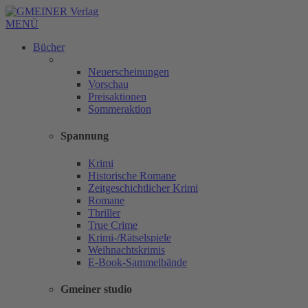
MENÜ
Bücher
Neuerscheinungen
Vorschau
Preisaktionen
Sommeraktion
Spannung
Krimi
Historische Romane
Zeitgeschichtlicher Krimi
Romane
Thriller
True Crime
Krimi-/Rätselspiele
Weihnachtskrimis
E-Book-Sammelbände
Gmeiner studio