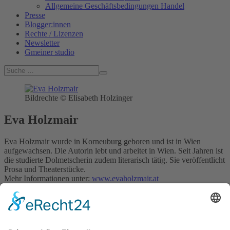
Allgemeine Geschäftsbedingungen Handel
Presse
Blogger:innen
Rechte / Lizenzen
Newsletter
Gmeiner studio
Bildrechte © Elisabeth Holzinger
Eva Holzmair
Eva Holzmair wurde in Korneuburg geboren und ist in Wien
aufgewachsen. Die Autorin lebt und arbeitet in Wien. Seit Jahren ist
die studierte Dolmetscherin zudem literarisch tätig. Sie veröffentlicht
Prosa und Theaterstücke.
Mehr Informationen unter:
www.evaholzmair.at
Autorenhomepage
Eva Holzmair im Gmeiner Verlag