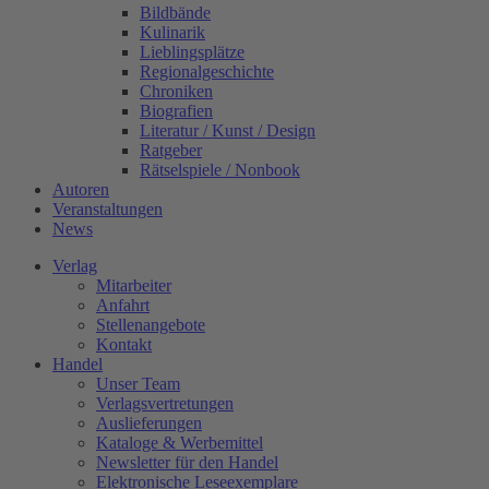
Bildbände
Kulinarik
Lieblingsplätze
Regionalgeschichte
Chroniken
Biografien
Literatur / Kunst / Design
Ratgeber
Rätselspiele / Nonbook
Autoren
Veranstaltungen
News
Verlag
Mitarbeiter
Anfahrt
Stellenangebote
Kontakt
Handel
Unser Team
Verlagsvertretungen
Auslieferungen
Kataloge & Werbemittel
Newsletter für den Handel
Elektronische Leseexemplare