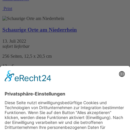
Print
Schaurige Orte am Niederrhein
13. Juli 2022
sofort lieferbar
256 Seiten, 12,5 x 20,5 cm
13,– €
mehr Infos …
Print
Mords-Töwerland
11. März 2020
sofort lieferbar