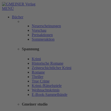
MENÜ
Bücher
Neuerscheinungen
Vorschau
Preisaktionen
Sommeraktion
Spannung
Krimi
Historische Romane
Zeitgeschichtlicher Krimi
Romane
Thriller
True Crime
Krimi-/Rätselspiele
Weihnachtskrimis
E-Book-Sammelbände
Gmeiner studio