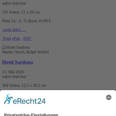
sofort lieferbar
311 Seiten, 12 x 20 cm
Print 14,– € / E-Book 10,99 €
mehr Infos …
Print
ePub
PDF
Martin Oesch, Ralph Weibel
Hotel Sardona
13. Mai 2026
sofort lieferbar
304 Seiten, 12,5 x 20,5 cm
Print 16,– € / E-Book 11,99 €
mehr Infos …
Print
ePub
PDF