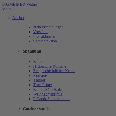
MENÜ
Bücher
Neuerscheinungen
Vorschau
Preisaktionen
Sommeraktion
Spannung
Krimi
Historische Romane
Zeitgeschichtlicher Krimi
Romane
Thriller
True Crime
Krimi-/Rätselspiele
Weihnachtskrimis
E-Book-Sammelbände
Gmeiner studio