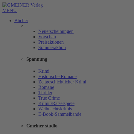
MENÜ
Bücher
Neuerscheinungen
Vorschau
Preisaktionen
Sommeraktion
Spannung
Krimi
Historische Romane
Zeitgeschichtlicher Krimi
Romane
Thriller
True Crime
Krimi-/Rätselspiele
Weihnachtskrimis
E-Book-Sammelbände
Gmeiner studio