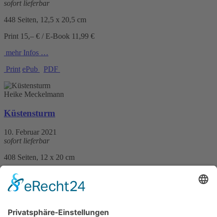
sofort lieferbar
448 Seiten, 12,5 x 20,5 cm
Print 15,– € / E-Book 11,99 €
mehr Infos …
Print
ePub
PDF
Heike Meckelmann
Küstensturm
10. Februar 2021
sofort lieferbar
408 Seiten, 12 x 20 cm
Print 14,– € / E-Book 10,99 €
mehr Infos …
Print
ePub
PDF