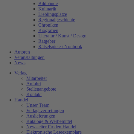
Bildbände
Kulinarik
Lieblingsplätze
Regionalgeschichte
Chroniken
Biografien
Literatur / Kunst / Design
Ratgeber
Rätselspiele / Nonbook
Autoren
Veranstaltungen
News
Verlag
Mitarbeiter
Anfahrt
Stellenangebote
Kontakt
Handel
Unser Team
Verlagsvertretungen
Auslieferungen
Kataloge & Werbemittel
Newsletter für den Handel
Elektronische Leseexemplare