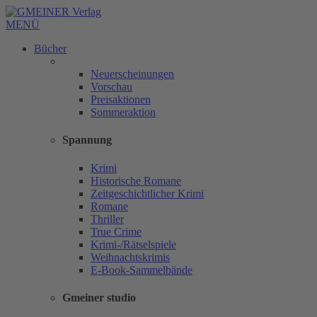
MENÜ
Bücher
Neuerscheinungen
Vorschau
Preisaktionen
Sommeraktion
Spannung
Krimi
Historische Romane
Zeitgeschichtlicher Krimi
Romane
Thriller
True Crime
Krimi-/Rätselspiele
Weihnachtskrimis
E-Book-Sammelbände
Gmeiner studio