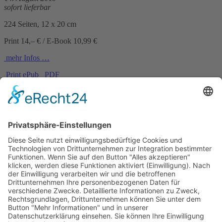
sofort lieferbar
224 Seiten, 12 x 20 cm
Print 14,– € / E-Book 10,99 €
mehr Infos …
Print
ePub
PDF
Paul Lascaux
Schokoladenhölle
4. Februar 2013
sofort lieferbar
240 Seiten, 12 x 20 cm
Print 9,99 € / E-Book 9,99 €
mehr Infos …
Print
ePub
PDF