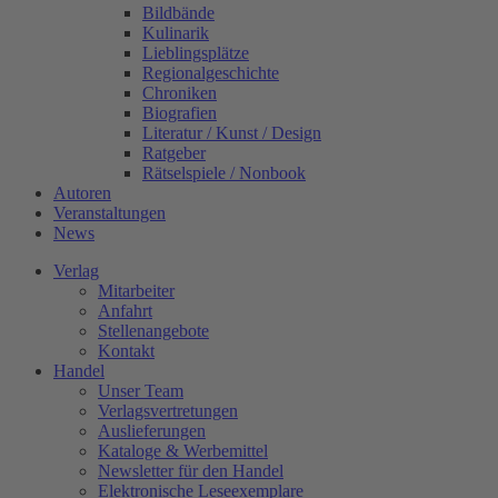
Bildbände
Kulinarik
Lieblingsplätze
Regionalgeschichte
Chroniken
Biografien
Literatur / Kunst / Design
Ratgeber
Rätselspiele / Nonbook
Autoren
Veranstaltungen
News
Verlag
Mitarbeiter
Anfahrt
Stellenangebote
Kontakt
Handel
Unser Team
Verlagsvertretungen
Auslieferungen
Kataloge & Werbemittel
Newsletter für den Handel
Elektronische Leseexemplare