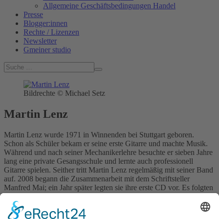
Allgemeine Geschäftsbedingungen Handel
Presse
Blogger:innen
Rechte / Lizenzen
Newsletter
Gmeiner studio
Bildrechte © Michael Setz
Martin Lenz
Martin Lenz wurde 1971 in Winnenden bei Stuttgart geboren.
Schon als Schüler bekam er seine erste Gitarre und machte Musik.
Während und nach seiner Mechanikerlehre besuchte er sieben Jahre
lang eine private Gesangsschule und lernte auch professionell
Gitarre spielen. Seither tritt Martin Lenz regelmäßig mit seiner Band
auf. 2008 begann die Zusammenarbeit mit dem Schriftsteller
Manfred Mai; ein Jahr später legten sie ihre erste CD vor. Es folgten
Lesekonzerte für Erwachsene, später auch "Musikalischen
Lesungen" für Kinder und mehrere Bücher.