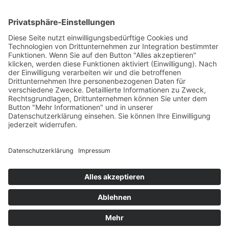
Martin Lenz im Gmeiner Verlag
Was für ein Glück - mir send Schwoba
16. September 2019
sofort lieferbar
160 Seiten, 14,8 x 21,5 cm
18,– €
mehr Infos …
Print
...zurück
Impressum
AGB
Datenschutz
Sitemap
Vertrag widerrufen