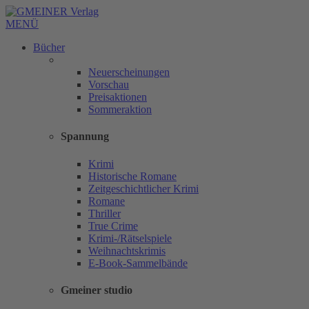
MENÜ
Bücher
Neuerscheinungen
Vorschau
Preisaktionen
Sommeraktion
Spannung
Krimi
Historische Romane
Zeitgeschichtlicher Krimi
Romane
Thriller
True Crime
Krimi-/Rätselspiele
Weihnachtskrimis
E-Book-Sammelbände
Gmeiner studio