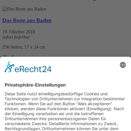
Das Beste aus Baden
19. Oktober 2018
sofort lieferbar
256 Seiten, 17 x 24 cm
20,– €
mehr Infos …
Print
Alles fließt in Tauberfranken
18. März 2013
sofort lieferbar
192 Seiten, 14 x 21 cm