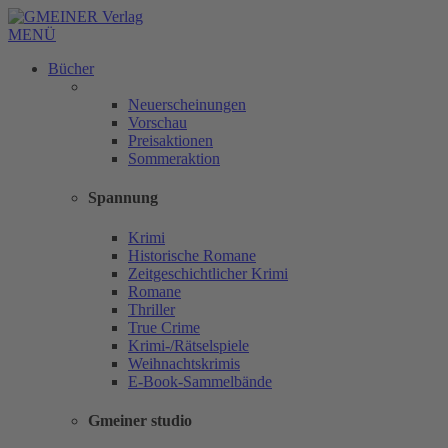
MENÜ
Bücher
Neuerscheinungen
Vorschau
Preisaktionen
Sommeraktion
Spannung
Krimi
Historische Romane
Zeitgeschichtlicher Krimi
Romane
Thriller
True Crime
Krimi-/Rätselspiele
Weihnachtskrimis
E-Book-Sammelbände
Gmeiner studio