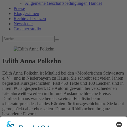
Allgemeine Geschäftsbedingungen Handel
Presse
Blogger:innen
Rechte / Lizenzen
Newsletter
Gmeiner studio
Edith Anna Polkehn
Edith Anna Polkehn ist Mitglied bei den »Mörderischen Schwestern
e. V.« und in Niederbayern zu Hause. Sie schreibt seit vielen Jahren
begeistert Kurzgeschichten. Fast 450 Texte und 100 Leichen sind in
ihrem PC abgespeichert. Die Autorin gewann bei verschiedenen
Literaturwettbewerben im In- und Ausland zahlreiche Preise.
Darüber hinaus war sie bereits zweimal Finalistin beim
»Literaturpreis des Landes Kärnten für Kurzgeschichten«. Sie kocht
gerne, bäckt aber eher selten. Dann ist Rüblikuchen ihr ganz
besonderer Favorit.
Autorenhomepage