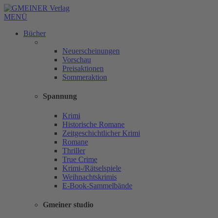
MENÜ
Bücher
Neuerscheinungen
Vorschau
Preisaktionen
Sommeraktion
Spannung
Krimi
Historische Romane
Zeitgeschichtlicher Krimi
Romane
Thriller
True Crime
Krimi-/Rätselspiele
Weihnachtskrimis
E-Book-Sammelbände
Gmeiner studio