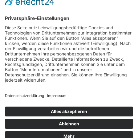
Edith Anna Polkehn im Gmeiner Verlag
Gugelhupf mit Schuss
11. März 2026
sofort lieferbar
256 Seiten, 12,5 x 20,5 cm
15,– €
mehr Infos …
Print
...zurück
Impressum
AGB
Datenschutz
Sitemap
Vertrag widerrufen