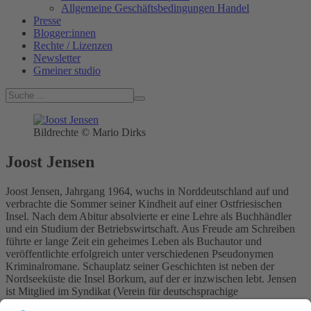
Allgemeine Geschäftsbedingungen Handel
Presse
Blogger:innen
Rechte / Lizenzen
Newsletter
Gmeiner studio
Bildrechte © Mario Dirks
Joost Jensen
Joost Jensen, Jahrgang 1964, wuchs in Norddeutschland auf und
verbrachte die Sommer seiner Kindheit auf einer Ostfriesischen
Insel. Nach dem Abitur absolvierte er eine Lehre als Buchhändler
und ein Studium der Betriebswirtschaft. Aus Freude am Schreiben
führte er lange Zeit ein geheimes Leben als Buchautor und
veröffentlichte erfolgreich unter verschiedenen Pseudonymen
Kriminalromane. Schauplatz seiner Geschichten ist neben der
Nordseeküste die Insel Borkum, auf der er inzwischen lebt. Jensen
ist Mitglied im Syndikat (Verein für deutschsprachige
Kriminalliteratur). Im Gmeiner-Verlag ist der »Dünenkutter« seine