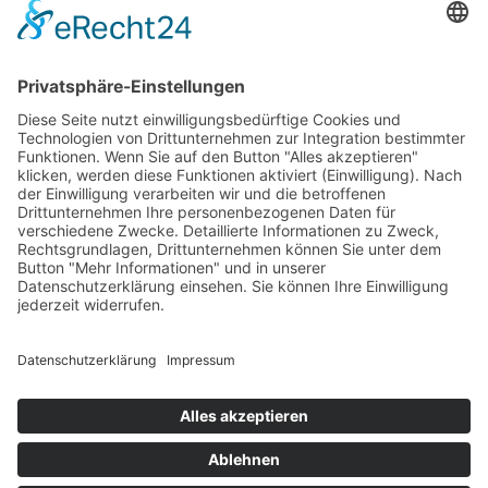
erste Veröffentlichung.
Joost Jensen im Gmeiner Verlag
Dünenkutter
12. März 2025
sofort lieferbar
352 Seiten, 12,5 x 20,5 cm
15,– €
mehr Infos …
Print
...zurück
Impressum
AGB
Datenschutz
Sitemap