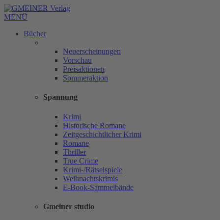
MENÜ
Bücher
Neuerscheinungen
Vorschau
Preisaktionen
Sommeraktion
Spannung
Krimi
Historische Romane
Zeitgeschichtlicher Krimi
Romane
Thriller
True Crime
Krimi-/Rätselspiele
Weihnachtskrimis
E-Book-Sammelbände
Gmeiner studio